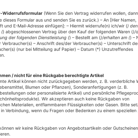
-Widerrufsformular
(Wenn Sie den Vertrag widerrufen wollen, dann 
te dieses Formular a
us und se
nden Sie es zurück.) – An [Hier Namen,
ft und E-Mail-Adresse einfügen]: – Hiermit widerrufe(n) ich/wir (
) den
 (
) abgeschlossenen Vertrag über den Kauf der folgenden Waren (
)/
ung der folgenden Dienstleistung (
) – Bestellt am (
)/erhalten am (
) –
 Verbraucher(s) – Anschrift des/der Verbraucher(s) – Unterschrift de
cher(s) (nur bei Mitteilung auf Papier) – Datum (*) Unzutreffendes
en.
men / nicht für eine Rückgabe berechtigte Artikel
te Artikel können nicht zurückgegeben werden, z. B. verderbliche
Lebensmittel, Blumen oder Pflanzen), Sonderanfertigungen (z. B.
estellungen oder personalisierte Artikel) und persönliche Pflegepro
Schönheitsprodukte). Wir akzeptieren auch keine Rückgaben von
ichen Materialien, entflammbaren Flüssigkeiten oder Gasen. Bitte set
 in Verbindung, wenn du Fragen oder Bedenken zu einem speziellen A
 können wir keine Rückgaben von Angebotsartikeln oder Gutscheinen
eren.