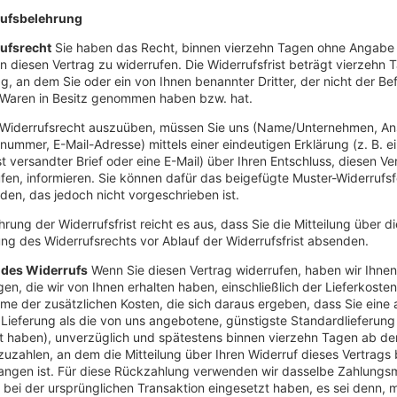
ufsbelehrung
ufsrecht
Sie haben das Recht, binnen vierzehn Tagen ohne Angabe
 diesen Vertrag zu widerrufen. Die Widerrufsfrist beträgt vierzehn 
, an dem Sie oder ein von Ihnen benannter Dritter, der nicht der Be
e Waren in Besitz genommen haben bzw. hat.
 Widerrufsrecht auszuüben, müssen Sie uns (Name/Unternehmen, Ans
nummer, E-Mail-Adresse) mittels einer eindeutigen Erklärung (z. B. ei
t versandter Brief oder eine E-Mail) über Ihren Entschluss, diesen Ve
fen, informieren. Sie können dafür das beigefügte Muster-Widerrufs
en, das jedoch nicht vorgeschrieben ist.
rung der Widerrufsfrist reicht es aus, dass Sie die Mitteilung über di
g des Widerrufsrechts vor Ablauf der Widerrufsfrist absenden.
 des Widerrufs
Wenn Sie diesen Vertrag widerrufen, haben wir Ihnen 
en, die wir von Ihnen erhalten haben, einschließlich der Lieferkosten
e der zusätzlichen Kosten, die sich daraus ergeben, dass Sie eine
 Lieferung als die von uns angebotene, günstigste Standardlieferung
t haben), unverzüglich und spätestens binnen vierzehn Tagen ab d
uzahlen, an dem die Mitteilung über Ihren Widerruf dieses Vertrags 
ngen ist. Für diese Rückzahlung verwenden wir dasselbe Zahlungsmi
 bei der ursprünglichen Transaktion eingesetzt haben, es sei denn, m