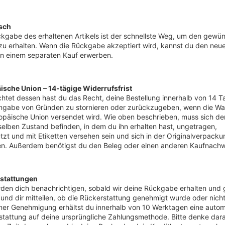
sch
kgabe des erhaltenen Artikels ist der schnellste Weg, um den gewü
 zu erhalten. Wenn die Rückgabe akzeptiert wird, kannst du den neu
 in einem separaten Kauf erwerben.
ische Union – 14-tägige Widerrufsfrist
tet dessen hast du das Recht, deine Bestellung innerhalb von 14 T
ngabe von Gründen zu stornieren oder zurückzugeben, wenn die War
opäische Union versendet wird. Wie oben beschrieben, muss sich der
elben Zustand befinden, in dem du ihn erhalten hast, ungetragen,
zt und mit Etiketten versehen sein und sich in der Originalverpacku
en. Außerdem benötigst du den Beleg oder einen anderen Kaufnachw
stattungen
den dich benachrichtigen, sobald wir deine Rückgabe erhalten und 
und dir mitteilen, ob die Rückerstattung genehmigt wurde oder nicht
iner Genehmigung erhältst du innerhalb von 10 Werktagen eine auto
tattung auf deine ursprüngliche Zahlungsmethode. Bitte denke dar