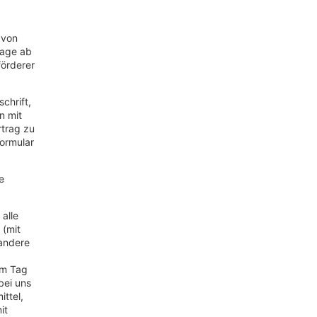
 von
Tage ab
förderer
chrift,
n mit
rtrag zu
formular
e
alle
 (mit
 andere
em Tag
bei uns
ttel,
it