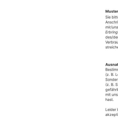
Muster
Sie bit
Anschri
mir/uns
Erbring
des/der
Verbrau
streich
Ausnah
Bestimm
(z. B. 
Sonderb
(z. B. 
gefährl
mit uns
hast.
Leider
akzepti