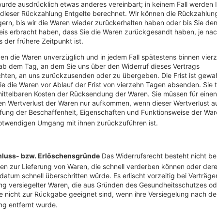
urde ausdrücklich etwas anderes vereinbart; in keinem Fall werden 
dieser Rückzahlung Entgelte berechnet. Wir können die Rückzahlun
ern, bis wir die Waren wieder zurückerhalten haben oder bis Sie de
is erbracht haben, dass Sie die Waren zurückgesandt haben, je na
 der frühere Zeitpunkt ist.
en die Waren unverzüglich und in jedem Fall spätestens binnen vier
ab dem Tag, an dem Sie uns über den Widerruf dieses Vertrags
chten, an uns zurückzusenden oder zu übergeben. Die Frist ist gewah
e die Waren vor Ablauf der Frist von vierzehn Tagen absenden. Sie 
ittelbaren Kosten der Rücksendung der Waren. Sie müssen für einen
n Wertverlust der Waren nur aufkommen, wenn dieser Wertverlust au
fung der Beschaffenheit,
Eigenschaften und Funktionsweise der War
otwendigen Umgang mit ihnen zurückzuführen ist.
luss- bzw. Erlöschensgründe
Das Widerrufsrecht besteht nicht be
en zur Lieferung von Waren, di
e schnell verderben können oder der
sdatum schnell überschritten würde. Es erlischt vorzeitig bei Verträge
ung versiegelter Waren, die aus Gründen des Gesundheitsschutzes
od
 nicht zur Rückgabe geeignet sind, wenn ihre Versiegelung nach de
ng entfernt wurde.