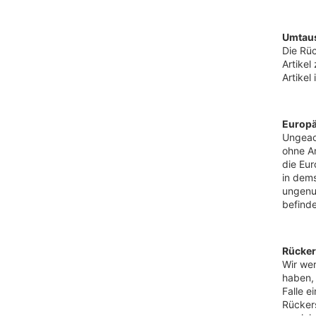
Umtau
Die Rüc
Artikel
Artikel
Europä
Ungeach
ohne A
die Eur
in dems
ungenut
befind
Rücker
Wir wer
haben, 
Falle e
Rückers