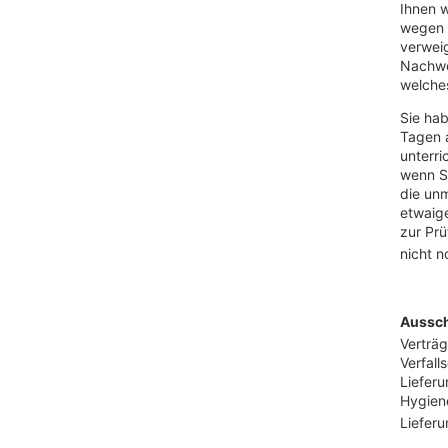
Ihnen w
wegen 
verweig
Nachwe
welches
Sie hab
Tagen 
unterri
wenn Si
die unm
etwaige
zur Prü
nicht n
Aussch
Verträg
Verfall
Liefer
Hygiene
Lieferu