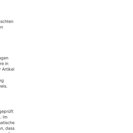
nschten
en
agen
e in
 Artikel
ng
eis.
geprüft
. Im
matische
an, dass