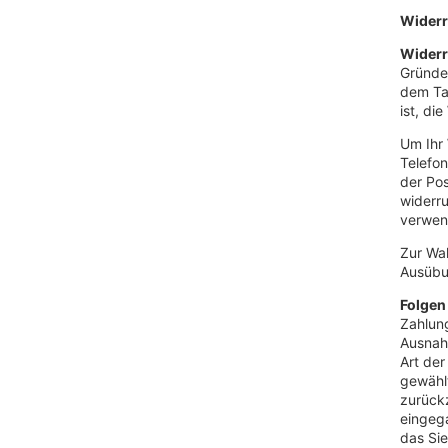
Widerr
Widerr
Gründen
dem Tag
ist, di
Um Ihr
Telefon
der Pos
widerru
verwend
Zur Wah
Ausübun
Folgen
Zahlung
Ausnahm
Art der
gewähl
zurückz
eingega
das Sie