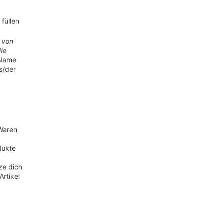
füllen
 von
die
 Name
s/der
 Waren
dukte
ze dich
rtikel