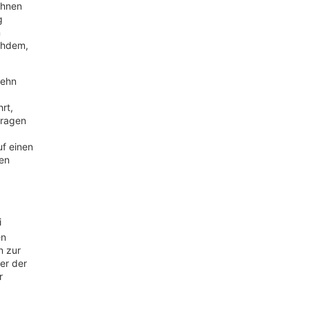
Ihnen
g
n
chdem,
zehn
rt,
tragen
f einen
en
i
en
n zur
er der
r